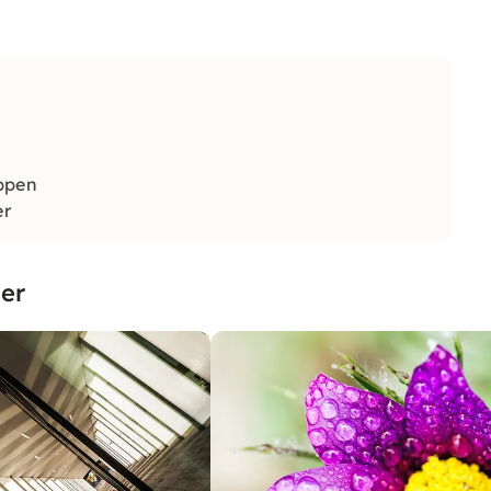
ppen
er
er