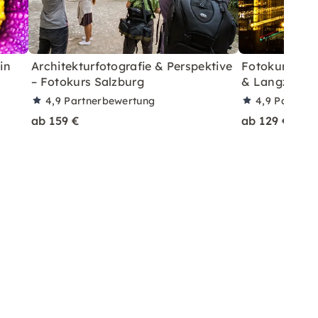
in
Architekturfotografie & Perspektive
Fotokurs in B
– Fotokurs Salzburg
& Langzeitbe
4,9
Partnerbewertung
4,9
Partner
ab 159 €
ab 129 €