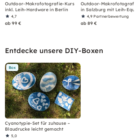
Outdoor-Makrofotografie-Kurs
Outdoor-Makrofotografie
inkl. Leih-Hardware in Berlin
in Salzburg mit Leih-Equi
4,7
4,9
Partnerbewertung
ab 99 €
ab 89 €
Entdecke unsere DIY-Boxen
Box
Cyanotypie-Set für zuhause –
Blaudrucke leicht gemacht
5,0