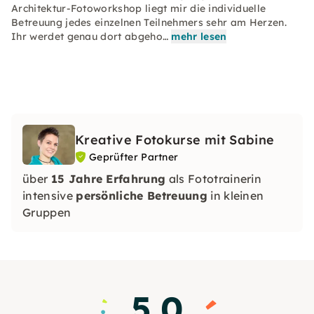
Architektur-Fotoworkshop liegt mir die individuelle
Betreuung jedes einzelnen Teilnehmers sehr am Herzen.
Ihr werdet genau dort abgeho…
mehr lesen
Kreative Fotokurse mit Sabine
Geprüfter Partner
über
15 Jahre Erfahrung
als Fototrainerin
intensive
persönliche Betreuung
in kleinen
Gruppen
viel
frische Inspiration und Tipps
für eure
Bilder
eine Riesenladung Fotografie-Enthusiasmus :)
5.0