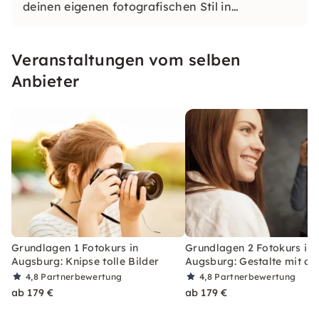
deinen eigenen fotografischen Stil in
einzigartigen Locations. Lerne, was das
perfekte Bild ausmacht und tauche ein in die
Veranstaltungen vom selben
Welt der Fotografie.
Anbieter
Grundlagen 1 Fotokurs in
Grundlagen 2 Fotokurs in
Augsburg: Knipse tolle Bilder
Augsburg: Gestalte mit de
4,8
Partnerbewertung
4,8
Partnerbewertung
ab 179 €
ab 179 €