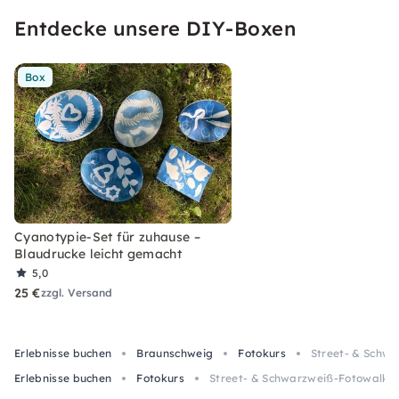
Entdecke unsere DIY-Boxen
Box
Cyanotypie-Set für zuhause –
Blaudrucke leicht gemacht
5,0
25 €
zzgl. Versand
Erlebnisse buchen
Braunschweig
Fotokurs
Street- & Schw
Erlebnisse buchen
Fotokurs
Street- & Schwarzweiß-Fotowalk-K