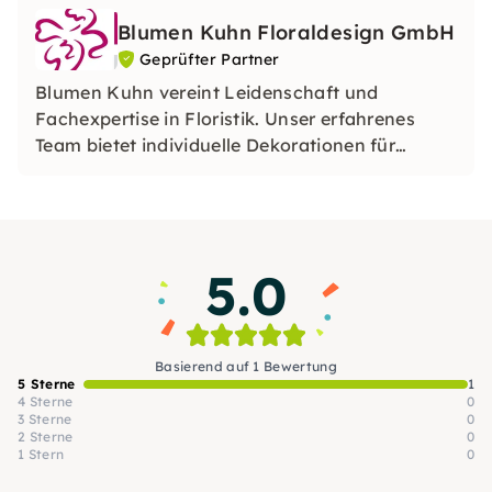
Blumen Kuhn Floraldesign GmbH
Geprüfter Partner
Blumen Kuhn vereint Leidenschaft und
Fachexpertise in Floristik. Unser erfahrenes
Team bietet individuelle Dekorationen für
Events, Messen und mehr. Dank Eigenimport
garantieren wir stets Top-Frische. Überzeuge
dich von unserer Leistungsfähigkeit in unserem
Fachgeschäft.
5.0
Basierend auf 1 Bewertung
5 Sterne
1
4 Sterne
0
3 Sterne
0
2 Sterne
0
1 Stern
0