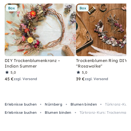
Box
Box
DIY Trockenblumenkranz –
Trockenblumen Ring DIY-
Indian Summer
"Rosawolke"
5,0
5,0
45 €
39 €
zzgl. Versand
zzgl. Versand
Erlebnisse buchen
Nürnberg
Blumen binden
Türkranz-Kurs
Erlebnisse buchen
Blumen binden
Türkranz-Kurs: Trockenmater