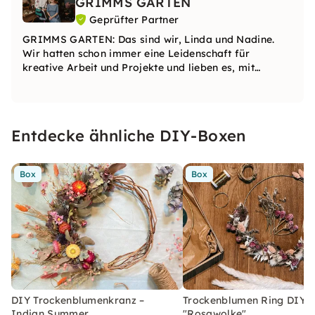
GRIMMS GARTEN
Geprüfter Partner
GRIMMS GARTEN: Das sind wir, Linda und Nadine.
Wir hatten schon immer eine Leidenschaft für
kreative Arbeit und Projekte und lieben es, mit
verschiedenen Materialien zu experimentieren. In
unseren Kursen kannst du deine Kreativität voll
entfalten.
Entdecke ähnliche DIY-Boxen
Box
Box
DIY Trockenblumenkranz –
Trockenblumen Ring DIY-
Indian Summer
"Rosawolke"