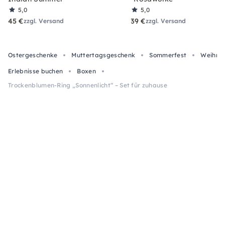
5,0
5,0
45 €
39 €
zzgl. Versand
zzgl. Versand
Ostergeschenke
Muttertagsgeschenk
Sommerfest
Weihnac
Erlebnisse buchen
Boxen
Trockenblumen-Ring „Sonnenlicht“ – Set für zuhause