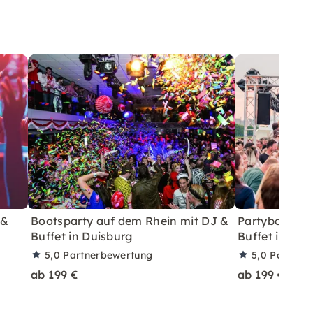
 &
Bootsparty auf dem Rhein mit DJ &
Partyboot mi
Buffet in Duisburg
Buffet in Kre
5,0
Partnerbewertung
5,0
Partner
ab 199 €
ab 199 €