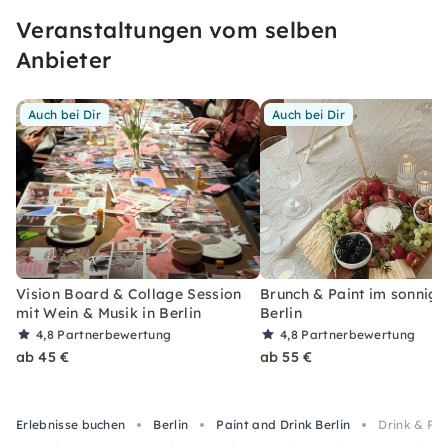
Veranstaltungen vom selben
Anbieter
Auch bei Dir
Auch bei Dir
Vision Board & Collage Session
Brunch & Paint im sonnige
mit Wein & Musik in Berlin
Berlin
4,8
Partnerbewertung
4,8
Partnerbewertung
ab 45 €
ab 55 €
Erlebnisse buchen
Berlin
Paint and Drink Berlin
Drink & Pai