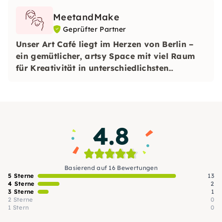
MeetandMake
Geprüfter Partner
Unser Art Café liegt im Herzen von Berlin –
ein gemütlicher, artsy Space mit viel Raum
für Kreativität in unterschiedlichsten
Formaten.
Ob alleine, mit Freund:innen,
Kolleg:innen oder Familie – bei uns kannst Du
einfach vorbeikommen, abschalten und kreativ
werden.
4.8
Basierend auf 16 Bewertungen
5 Sterne
13
4 Sterne
2
3 Sterne
1
2 Sterne
0
1 Stern
0