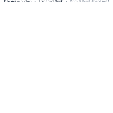
Erlebnisse buchen
Paint and Drink
Drink & Paint Abend mit Musi