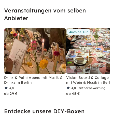
Kolleg:innen oder Familie – bei uns kannst Du
Veranstaltungen vom selben
einfach vorbeikommen, abschalten und kreativ
werden.
Anbieter
Auch bei Dir
Drink & Paint Abend mit Musik &
Vision Board & Collage S
Drinks in Berlin
mit Wein & Musik in Berlin
4,8
4,8
Partnerbewertung
ab 29 €
ab 45 €
Entdecke unsere DIY-Boxen