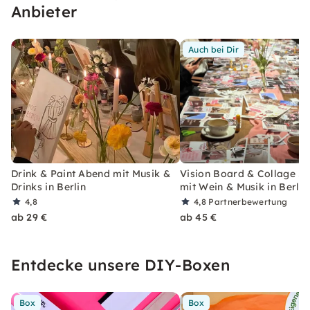
werden.
Anbieter
Auch bei Dir
Drink & Paint Abend mit Musik &
Vision Board & Collage S
Drinks in Berlin
mit Wein & Musik in Berlin
4,8
4,8
Partnerbewertung
ab 29 €
ab 45 €
Entdecke unsere DIY-Boxen
Box
Box