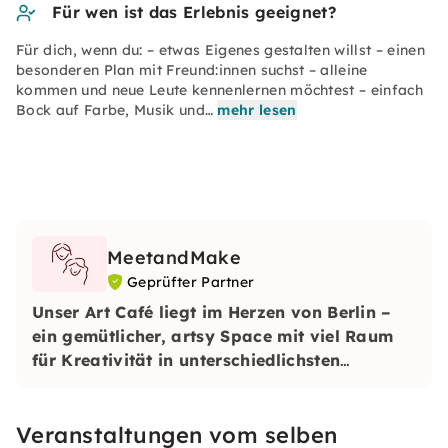
Für wen ist das Erlebnis geeignet?
Für dich, wenn du: – etwas Eigenes gestalten willst – einen
besonderen Plan mit Freund:innen suchst – alleine
kommen und neue Leute kennenlernen möchtest – einfach
Bock auf Farbe, Musik und…
mehr lesen
MeetandMake
Geprüfter Partner
Unser Art Café liegt im Herzen von Berlin –
ein gemütlicher, artsy Space mit viel Raum
für Kreativität in unterschiedlichsten
Formaten.
Ob alleine, mit Freund:innen,
Kolleg:innen oder Familie – bei uns kannst Du
Veranstaltungen vom selben
einfach vorbeikommen, abschalten und kreativ