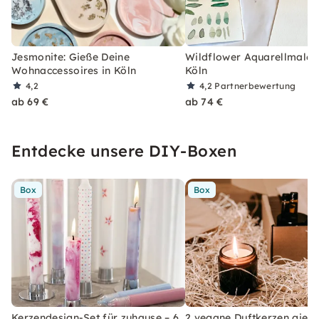
Jesmonite: Gieße Deine
Wildflower Aquarellmalere
Wohnaccessoires in Köln
Köln
4,2
4,2
Partnerbewertung
ab 69 €
ab 74 €
Entdecke unsere DIY-Boxen
Box
Box
Kerzendesign-Set für zuhause – 6
2 vegane Duftkerzen gieße