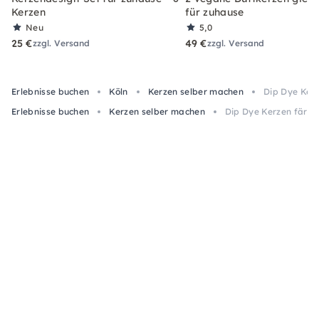
Kerzen
für zuhause
Neu
5,0
25 €
49 €
zzgl. Versand
zzgl. Versand
Erlebnisse buchen
Köln
Kerzen selber machen
Dip Dye Kerz
Erlebnisse buchen
Kerzen selber machen
Dip Dye Kerzen färbe