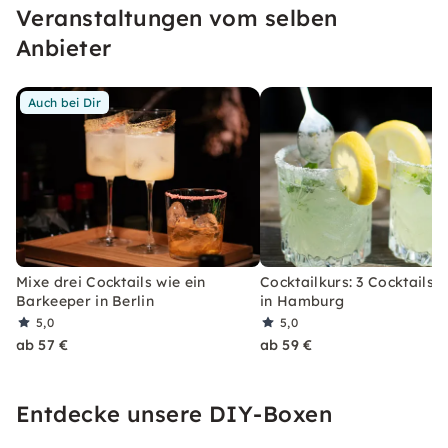
Veranstaltungen vom selben
erleben, welches Du so schnell nicht vergessen
wirst.
Anbieter
Auch bei Dir
Mixe drei Cocktails wie ein
Cocktailkurs: 3 Cocktails 
Barkeeper in Berlin
in Hamburg
5,0
5,0
ab 57 €
ab 59 €
Entdecke unsere DIY-Boxen