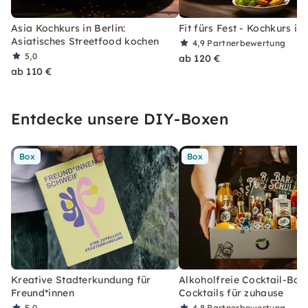
Asia Kochkurs in Berlin:
Fit fürs Fest - Kochkurs in 
Asiatisches Streetfood kochen
4,9
Partnerbewertung
5,0
ab 120 €
ab 110 €
Entdecke unsere DIY-Boxen
Box
Box
Kreative Stadterkundung für
Alkoholfreie Cocktail-Box
Freund*innen
Cocktails für zuhause
5,0
4,8
Partnerbewertung