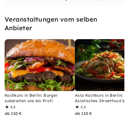
möchtest endlich Deine Techniken verfeinern?
Tauche in unseren exzellent ausgestatteten
Veranstaltungen vom selben
Küchen in der Kochschule Biesdorf in die Kunst
des Kochens ein.
Anbieter
Kochkurs in Berlin: Burger
Asia Kochkurs in Berlin:
zubereiten wie ein Profi
Asiatisches Streetfood ko
4,5
5,0
ab 110 €
ab 110 €