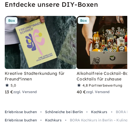
Entdecke unsere DIY-Boxen
Box
Box
Kreative Stadterkundung für
Alkoholfreie Cocktail-Box
Freund*innen
Cocktails für zuhause
5,0
4,8
Partnerbewertung
13 €
40 €
zzgl. Versand
zzgl. Versand
Erlebnisse buchen
Schöneiche bei Berlin
Kochkurs
BORA Koch
Erlebnisse buchen
Kochkurs
BORA Kochkurs in Berlin – Kulinari