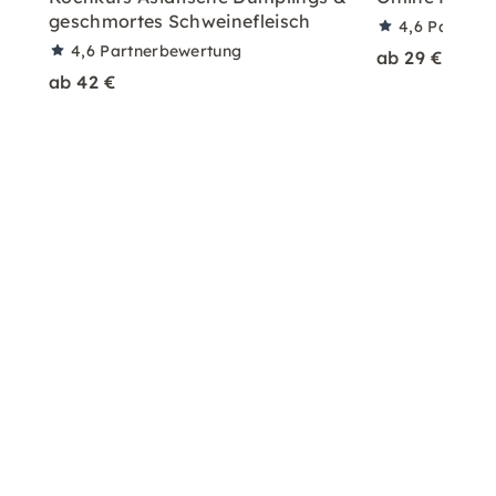
geschmortes Schweinefleisch
4,6
Partner
4,6
Partnerbewertung
ab 29 €
ab 42 €