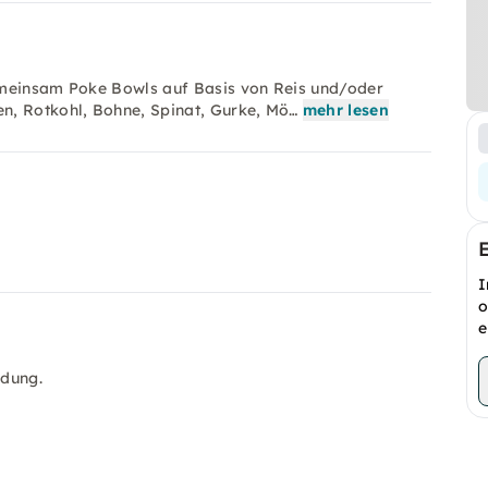
emeinsam Poke Bowls auf Basis von Reis und/oder
n, Rotkohl, Bohne, Spinat, Gurke, Mö…
mehr lesen
I
o
e
ndung.