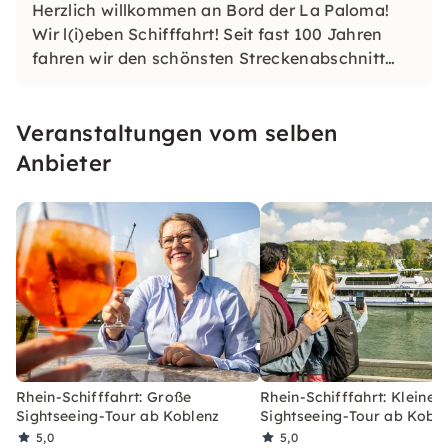
Herzlich willkommen an Bord der La Paloma!
Wir l(i)eben Schifffahrt! Seit fast 100 Jahren
fahren wir den schönsten Streckenabschnitt
des Rheines mit seiner faszinierenden
Landschaft. Schaut doch mal R(h)ein. Wir
Veranstaltungen vom selben
freuen uns auf Ihren Besuch an Bord.
Anbieter
Rhein-Schifffahrt: Große
Rhein-Schifffahrt: Kleine
Sightseeing-Tour ab Koblenz
Sightseeing-Tour ab Kobl
5,0
5,0