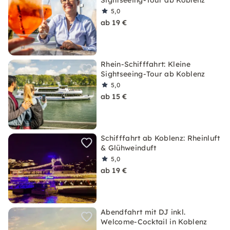
Sightseeing-Tour ab Koblenz
5,0
ab 19 €
Rhein-Schifffahrt: Kleine
Sightseeing-Tour ab Koblenz
5,0
ab 15 €
Schifffahrt ab Koblenz: Rheinluft
& Glühweinduft
5,0
ab 19 €
Abendfahrt mit DJ inkl.
Welcome-Cocktail in Koblenz