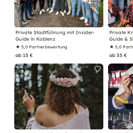
Private Stadtführung mit Insider-
Private K
Guide in Koblenz
Guide & S
5,0
Partnerbewertung
5,0
Part
ab 15 €
ab 35 €