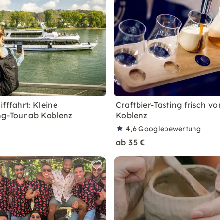
fffahrt: Kleine
Craftbier-Tasting frisch v
ng-Tour ab Koblenz
Koblenz
4,6
Googlebewertung
ab 35 €