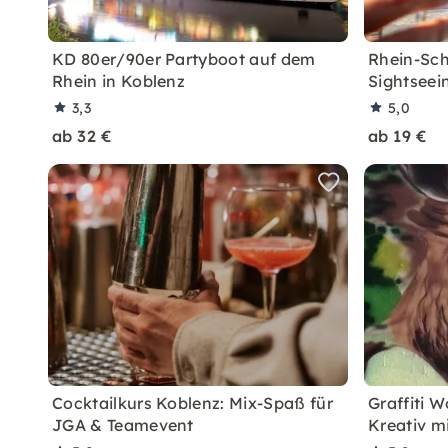
KD 80er/90er Partyboot auf dem
Rhein-Sch
Rhein in Koblenz
Sightseei
3,3
5,0
ab 32 €
ab 19 €
Cocktailkurs Koblenz: Mix-Spaß für
Graffiti 
JGA & Teamevent
Kreativ m