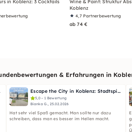
rs in Koblenz: 3 Cocktails
Wine & Paint: Struktur Abs
Koblenz
nerbewertung
4,7
Partnerbewertung
ab 74 €
undenbewertungen & Erfahrungen in Koble
amevent
Escape the City in Koblenz: Stadtspiel mit Rätseln
5,0 – 1 Bewertung
Bianka G., 25.02.2026
Hat sehr viel Spaß gemacht. Man sollte nur dazu
E
schreiben, dass man es besser im Hellen macht.
g
p
Ü