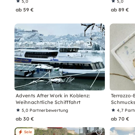
5,0
5,0
ab 59 €
ab 89 €
Advents After Work in Koblenz:
Terrazzo-E
Weihnachtliche Schifffahrt
Schmucks
5,0
Partnerbewertung
4,7
Part
ab 30 €
ab 70 €
Sale