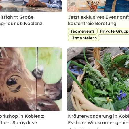
ifffahrt: Große
Jetzt exklusives Event anf
ng-Tour ab Koblenz
kostenfreie Beratung
Teamevents
Private Grup
Firmenfeiern
Workshop in Koblenz:
Kräuterwanderung in Kobl
it der Spraydose
Essbare Wildkräuter geni