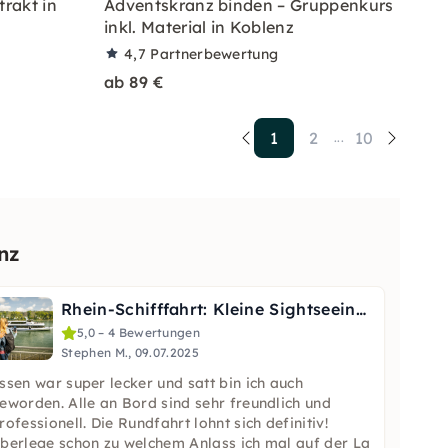
trakt in
Adventskranz binden – Gruppenkurs
inkl. Material in Koblenz
4,7
Partnerbewertung
ab 89 €
1
2
10
...
nz
Rhein-Schifffahrt: Kleine Sightseeing-Tour ab Koblenz
5,0 – 4 Bewertungen
Stephen M., 09.07.2025
ssen war super lecker und satt bin ich auch
eworden. Alle an Bord sind sehr freundlich und
rofessionell. Die Rundfahrt lohnt sich definitiv!
berlege schon zu welchem Anlass ich mal auf der La