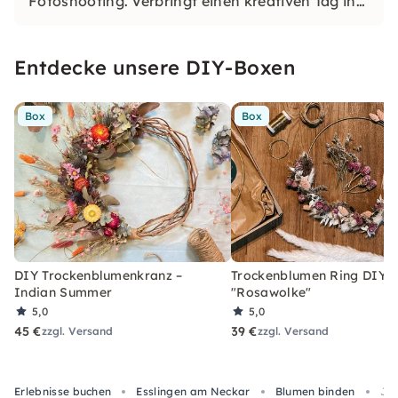
Fotoshooting. Verbringt einen kreativen Tag in
einer Traum-Location im Esslinger Dick Areal
und feiert den Abschied der bride-to-be, wie es
Entdecke unsere DIY-Boxen
sich gehört.
Box
Box
DIY Trockenblumenkranz –
Trockenblumen Ring DIY-
Indian Summer
"Rosawolke"
5,0
5,0
45 €
39 €
zzgl. Versand
zzgl. Versand
Erlebnisse buchen
Esslingen am Neckar
Blumen binden
JGA