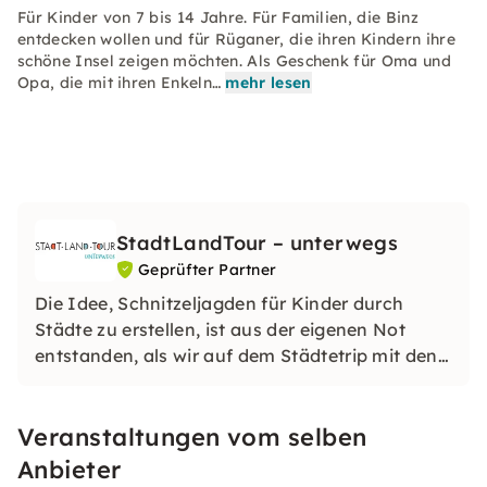
Für Kinder von 7 bis 14 Jahre. Für Familien, die Binz
entdecken wollen und für Rüganer, die ihren Kindern ihre
schöne Insel zeigen möchten. Als Geschenk für Oma und
Opa, die mit ihren Enkeln…
mehr lesen
StadtLandTour – unterwegs
Geprüfter Partner
Die Idee, Schnitzeljagden für Kinder durch
Städte zu erstellen, ist aus der eigenen Not
entstanden, als wir auf dem Städtetrip mit den
Kindern wieder nur den Spielplatz gesehen
haben. Die Schnitzeljagden geben Euch Infos
Veranstaltungen vom selben
zu den Sehenswürdigkeiten und motivieren die
Kinder zum Mitlaufen.
Anbieter