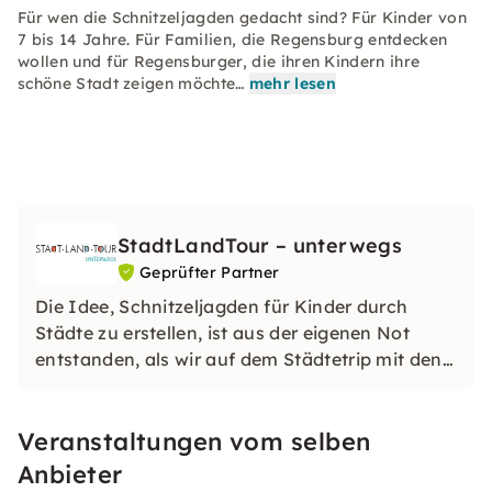
Für wen die Schnitzeljagden gedacht sind? Für Kinder von
7 bis 14 Jahre. Für Familien, die Regensburg entdecken
wollen und für Regensburger, die ihren Kindern ihre
schöne Stadt zeigen möchte…
mehr lesen
StadtLandTour – unterwegs
Geprüfter Partner
Die Idee, Schnitzeljagden für Kinder durch
Städte zu erstellen, ist aus der eigenen Not
entstanden, als wir auf dem Städtetrip mit den
Kindern wieder nur den Spielplatz gesehen
haben. Die Schnitzeljagden geben Euch Infos
Veranstaltungen vom selben
zu den Sehenswürdigkeiten und motivieren die
Kinder zum Mitlaufen.
Anbieter