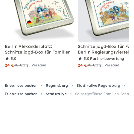
Berlin Alexanderplatz:
Schnitzeljagd-Box für Fami
Schnitzeljagd-Box für Familien
Berlin Regierungsviertel
5,0
5,0
Partnerbewertung
24 €
24 €
30 €
zzgl. Versand
30 €
zzgl. Versand
Erlebnisse buchen
Regensburg
Stadtrallye Regensburg
Se
Erlebnisse buchen
Stadtrallye
Selbstgeführte Familien-Schnit