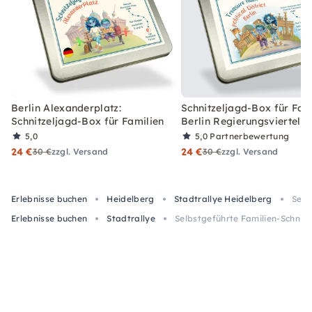
Berlin Alexanderplatz:
Schnitzeljagd-Box für Fami
Schnitzeljagd-Box für Familien
Berlin Regierungsviertel
5,0
5,0
Partnerbewertung
24 €
24 €
30 €
zzgl. Versand
30 €
zzgl. Versand
Erlebnisse buchen
Heidelberg
Stadtrallye Heidelberg
Selb
Erlebnisse buchen
Stadtrallye
Selbstgeführte Familien-Schnitz