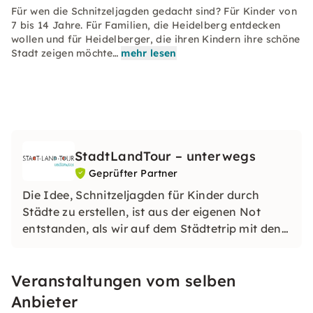
Für wen die Schnitzeljagden gedacht sind? Für Kinder von
7 bis 14 Jahre. Für Familien, die Heidelberg entdecken
wollen und für Heidelberger, die ihren Kindern ihre schöne
Stadt zeigen möchte…
mehr lesen
StadtLandTour – unterwegs
Geprüfter Partner
Die Idee, Schnitzeljagden für Kinder durch
Städte zu erstellen, ist aus der eigenen Not
entstanden, als wir auf dem Städtetrip mit den
Kindern wieder nur den Spielplatz gesehen
haben. Die Schnitzeljagden geben Euch Infos
Veranstaltungen vom selben
zu den Sehenswürdigkeiten und motivieren die
Kinder zum Mitlaufen.
Anbieter