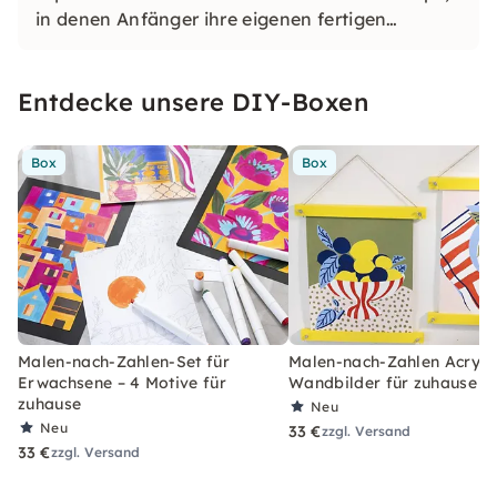
in denen Anfänger ihre eigenen fertigen
Kunstwerke kreieren. Mein Fokus liegt auf
Entschleunigung, Kreativität ohne Druck und
Entdecke unsere DIY-Boxen
darauf, Menschen zu helfen, ihre eigene
Bildsprache durch Wasserfarben zu entwickeln.
Box
Box
Malen-nach-Zahlen-Set für
Malen-nach-Zahlen Acryl-S
Erwachsene – 4 Motive für
Wandbilder für zuhause
zuhause
Neu
Neu
33 €
zzgl. Versand
33 €
zzgl. Versand