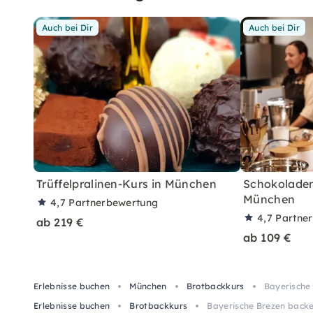
Auch bei Dir
Auch bei Dir
Trüffelpralinen-Kurs in München
Schokoladent
München
4,7
Partnerbewertung
4,7
Partne
ab 219 €
ab 109 €
Erlebnisse buchen
München
Brotbackkurs
Bayerische
Erlebnisse buchen
Brotbackkurs
Bayerische Brezen backe