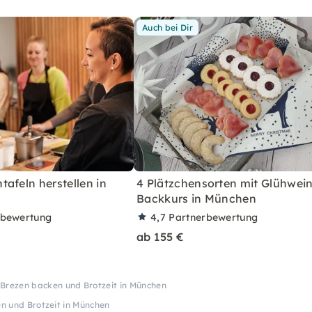
Auch bei Dir
afeln herstellen in
4 Plätzchensorten mit Glühwein
Backkurs in München
rbewertung
4,7
Partnerbewertung
ab 155 €
 Brezen backen und Brotzeit in München
n und Brotzeit in München