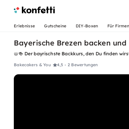
Erlebnisse
Gutscheine
DIY-Boxen
Für Firme
Bayerische Brezen backen und 
🥨🍻 Der bayrischste Backkurs, den Du finden wirs
Bakecakers & You
4,5
- 2 Bewertungen