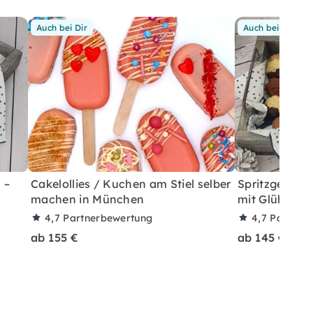
Auch bei Dir
Auch bei Dir
 –
Cakelollies / Kuchen am Stiel selber
Spritzgebäck
machen in München
mit Glühwein
4,7
Partnerbewertung
4,7
Partner
ab 155 €
ab 145 €