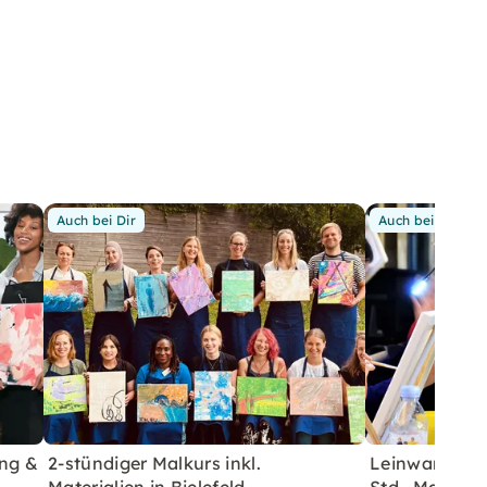
Auch bei Dir
Auch bei Dir
ung &
2-stündiger Malkurs inkl.
Leinwand-Mal
Materialien in Bielefeld
Std., Material 