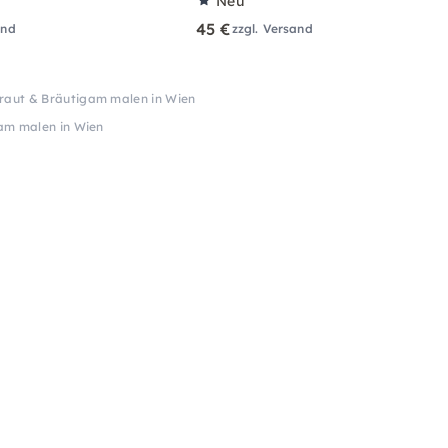
Neu
45 €
and
zzgl. Versand
raut & Bräutigam malen in Wien
am malen in Wien