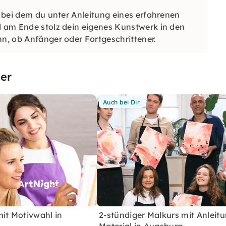
, bei dem du unter Anleitung eines erfahrenen
d am Ende stolz dein eigenes Kunstwerk in den
nn, ob Anfänger oder Fortgeschrittener.
er
Auch bei Dir
it Motivwahl in
2-stündiger Malkurs mit Anleit
Material in Augsburg