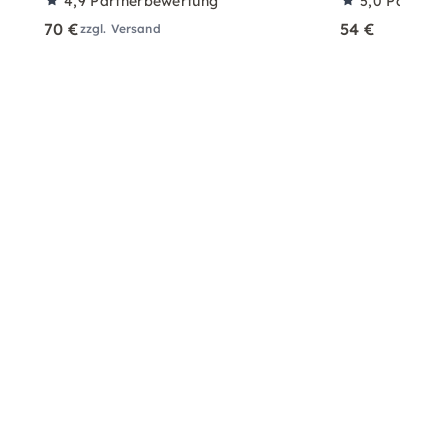
4,9
Partnerbewertung
5,0
Partner
70 €
54 €
zzgl. Versand