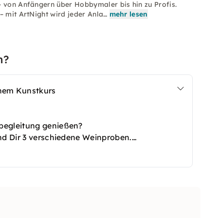
– von Anfängern über Hobbymaler bis hin zu Profis.
– mit ArtNight wird jeder Anla…
mehr lesen
n?
inem Kunstkurs
begleitung genießen?
und Dir 3 verschiedene Weinproben.
mit dem Motiv "Struktur Abstrakt" statt.