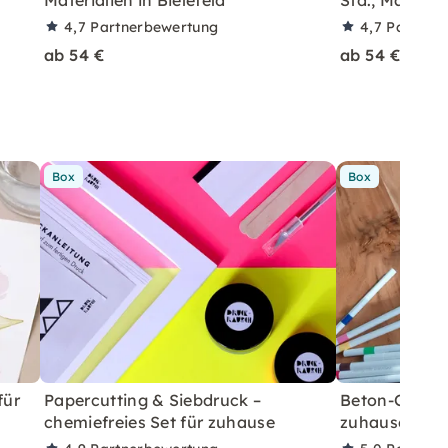
4,7
Partnerbewertung
4,7
Partner
ab 54 €
ab 54 €
Box
Box
für
Papercutting & Siebdruck –
Beton-Ostera
chemiefreies Set für zuhause
zuhause mit A