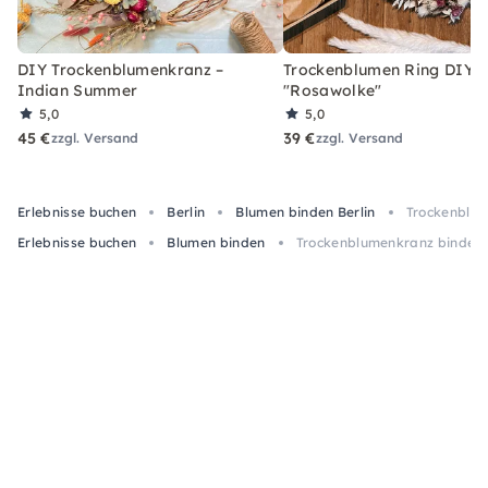
DIY Trockenblumenkranz –
Trockenblumen Ring DIY-
Indian Summer
"Rosawolke"
5,0
5,0
45 €
39 €
zzgl. Versand
zzgl. Versand
Erlebnisse buchen
Berlin
Blumen binden Berlin
Trockenblum
Erlebnisse buchen
Blumen binden
Trockenblumenkranz binden –