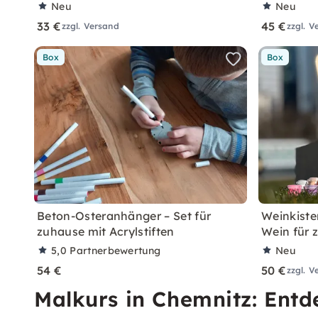
Neu
Neu
33 €
45 €
zzgl. Versand
zzgl. V
Box
Box
Beton-Osteranhänger – Set für
Weinkiste
zuhause mit Acrylstiften
Wein für 
5,0
Partnerbewertung
Neu
54 €
50 €
zzgl. V
Malkurs in Chemnitz: Entd