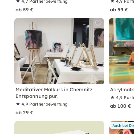
4,7
Partnerbewertung
4,9
Part
ab 59 €
ab 59 €
Meditativer Malkurs in Chemnitz:
Acrylmalk
Entspannung pur.
4,9
Part
4,9
Partnerbewertung
ab 100 €
ab 29 €
Auch bei Di