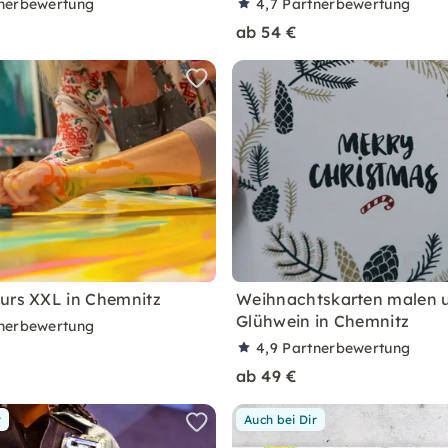
nerbewertung
4,7
Partnerbewertung
ab 54 €
urs XXL in Chemnitz
Weihnachtskarten malen 
Glühwein in Chemnitz
nerbewertung
4,9
Partnerbewertung
ab 49 €
r
Auch bei Dir