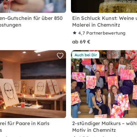
n-Gutschein für über 850
Ein Schluck Kunst: Weine
ostungen
Malerei in Chemnitz
4,7
Partnerbewertung
ab 69 €
Auch bei Dir
ei für Paare in Karls
2-stündiger Malkurs – wäh
s
Motiv in Chemnitz