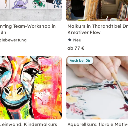
inting Team-Workshop in
Malkurs in Tharandt bei D
 3h
Kreativer Flow
glebewertung
Neu
ab 77 €
r
Auch bei Dir
 Leinwand: Kindermalkurs
Aquarellkurs: florale Motiv