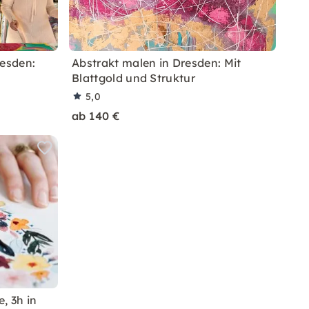
resden:
Abstrakt malen in Dresden: Mit
Blattgold und Struktur
5,0
ab 140 €
e, 3h in