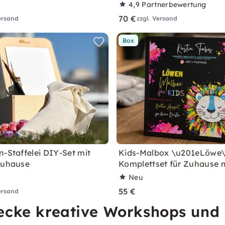
4,9
Partnerbewertung
70 €
ersand
zzgl. Versand
Box
n-Staffelei DIY-Set mit
Kids-Malbox \u201eLöwe\
zuhause
Komplettset für Zuhause m
Neu
55 €
ersand
ecke kreative Workshops und M