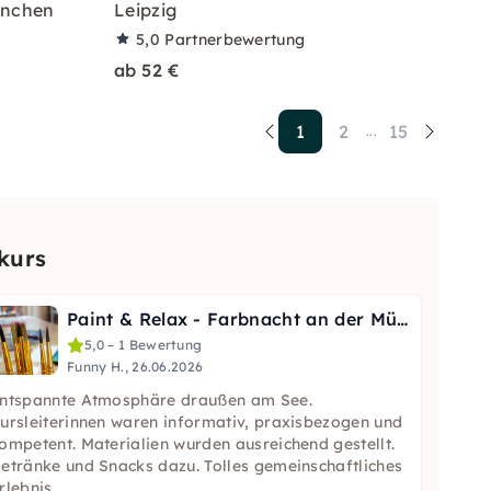
ünchen
Leipzig
5,0
Partnerbewertung
ab 52 €
1
2
15
...
kurs
Paint & Relax - Farbnacht an der Müritz
5,0 – 1 Bewertung
Funny H., 26.06.2026
ntspannte Atmosphäre draußen am See.
ursleiterinnen waren informativ, praxisbezogen und
ompetent. Materialien wurden ausreichend gestellt.
etränke und Snacks dazu. Tolles gemeinschaftliches
rlebnis.