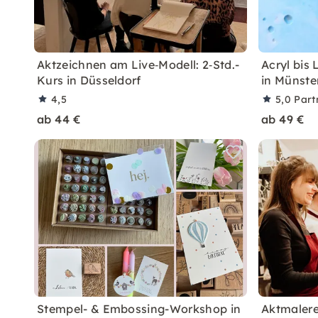
Aktzeichnen am Live‑Modell: 2‑Std.-
Acryl bis 
Kurs in Düsseldorf
in Münste
4,5
5,0
Part
ab 44 €
ab 49 €
Stempel- & Embossing-Workshop in
Aktmalerei