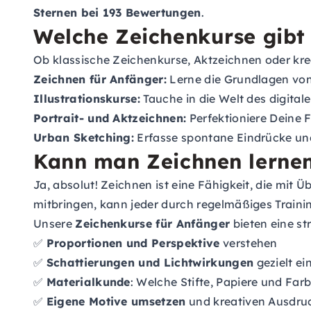
Sternen bei 193 Bewertungen
.
Welche Zeichenkurse gibt
Ob klassische Zeichenkurse, Aktzeichnen oder krea
Zeichnen für Anfänger:
Lerne die Grundlagen von
Illustrationskurse:
Tauche in die Welt des digital
Portrait- und Aktzeichnen:
Perfektioniere Deine 
Urban Sketching:
Erfasse spontane Eindrücke und
Kann man Zeichnen lerne
Ja, absolut! Zeichnen ist eine Fähigkeit, die mit
mitbringen, kann jeder durch regelmäßiges Traini
Unsere
Zeichenkurse für Anfänger
bieten eine st
✅
Proportionen und Perspektive
verstehen
✅
Schattierungen und Lichtwirkungen
gezielt ei
✅
Materialkunde
: Welche Stifte, Papiere und Far
✅
Eigene Motive umsetzen
und kreativen Ausdru