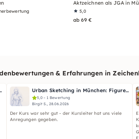
en
Aktzeichnen als JGA in M
nerbewertung
5,0
ab 69 €
denbewertungen & Erfahrungen in Zeichen
chaften & Blüten nahe der Müritz
Urban Sketching in München: Figuren lebendig zeichnen
5,0 – 1 Bewertung
Birgit S., 28.06.2026
Der Kurs war sehr gut - der Kursleiter hat uns viele
E
Anregungen gegeben.
K
k
G
E