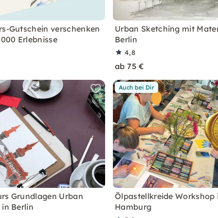
rs-Gutschein verschenken
Urban Sketching mit Mater
.000 Erlebnisse
Berlin
4,8
ab 75 €
Auch bei Dir
urs Grundlagen Urban
Ölpastellkreide Workshop 
in Berlin
Hamburg