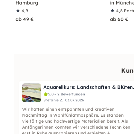
Hamburg
in Münch
4,9
4,8
Part
ab 49 €
ab 60 €
Kun
Aquarellkurs: Lands
5,0 – 2 Bewertungen
Stefanie Z., 03.07.2026
Wir hatten einen entspannten und kreativen
Nachmittag in Wohlfühlatmosphäre. Es standen
vielfältige und hochwertige Materialien bereit. Als
Anfängerinnen konnten wir verschiedene Techniken
erst in Ruhe ausprobieren und erhielten A
...