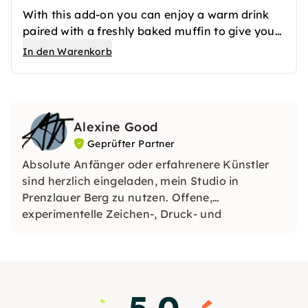
With this add-on you can enjoy a warm drink
paired with a freshly baked muffin to give you
engery for your creative ideas.
In den Warenkorb
Alexine Good
Geprüfter Partner
Absolute Anfänger oder erfahrenere Künstler
sind herzlich eingeladen, mein Studio in
Prenzlauer Berg zu nutzen. Offene,
experimentelle Zeichen-, Druck- und
Collagesitzungen finden wöchentlich statt und
Lebenszeichnen finden am 1. und 3. Samstag im
Monat statt