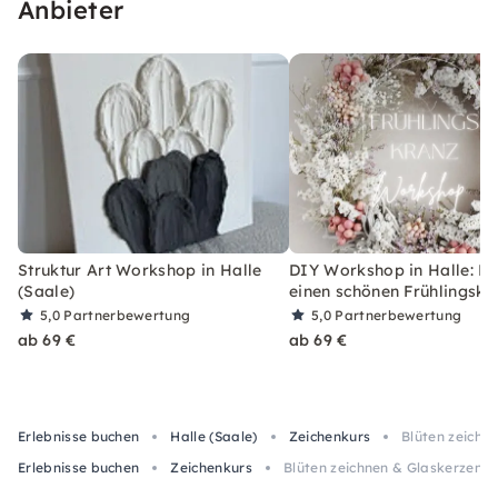
Anbieter
Struktur Art Workshop in Halle
DIY Workshop in Halle: B
(Saale)
einen schönen Frühlingskr
5,0
Partnerbewertung
5,0
Partnerbewertung
ab 69 €
ab 69 €
Erlebnisse buchen
Halle (Saale)
Zeichenkurs
Blüten zeichne
Erlebnisse buchen
Zeichenkurs
Blüten zeichnen & Glaskerzen – 