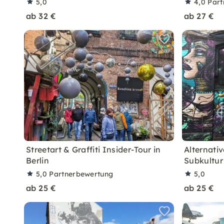
5,0
4,0
Part
ab 32 €
ab 27 €
Streetart & Graffiti Insider-Tour in
Alternativ
Berlin
Subkultur
5,0
Partnerbewertung
5,0
ab 25 €
ab 25 €