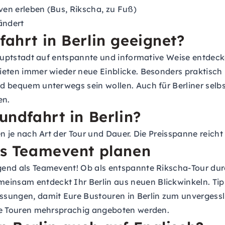
ven erleben (Bus, Rikscha, zu Fuß)
ändert
fahrt in Berlin geeignet?
e Hauptstadt auf entspannte und informative Weise entdec
bieten immer wieder neue Einblicke. Besonders praktisch i
nd bequem unterwegs sein wollen. Auch für Berliner selbst
en.
undfahrt in Berlin?
ren je nach Art der Tour und Dauer. Die Preisspanne reicht
als Teamevent planen
agend als Teamevent! Ob als entspannte Rikscha-Tour dur
einsam entdeckt Ihr Berlin aus neuen Blickwinkeln. Tipp
assungen, damit Eure Bustouren in Berlin zum unvergessl
iele Touren mehrsprachig angeboten werden.