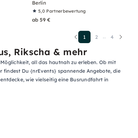
Berlin
5,0
Partnerbewertung
ab 59 €
1
2
4
...
Bus, Rikscha & mehr
 Möglichkeit, all das hautnah zu erleben. Ob mit
ier findest Du {nrEvents} spannende Angebote, die
ntdecke, wie vielseitig eine Busrundfahrt in