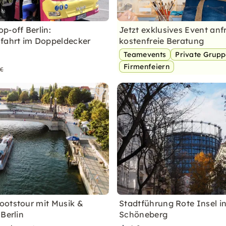
p-off Berlin:
Jetzt exklusives Event anf
fahrt im Doppeldecker
kostenfreie Beratung
Teamevents
Private Grup
Firmenfeiern
 €
otstour mit Musik &
Stadtführung Rote Insel in
Berlin
Schöneberg