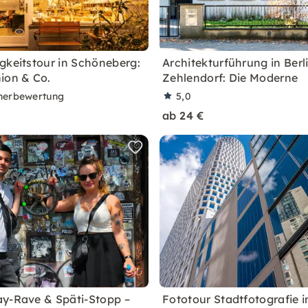
gkeitstour in Schöneberg:
Architekturführung in Berl
ion & Co.
Zehlendorf: Die Moderne
nerbewertung
5,0
ab 24 €
y-Rave & Späti-Stopp –
Fototour Stadtfotografie in