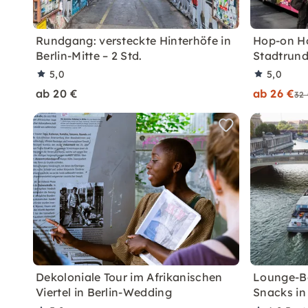
Rundgang: versteckte Hinterhöfe in
Hop-on Ho
Berlin-Mitte – 2 Std.
Stadtrund
5,0
5,0
ab 20 €
ab 26 €
32
Dekoloniale Tour im Afrikanischen
Lounge-Bo
Viertel in Berlin-Wedding
Snacks in 