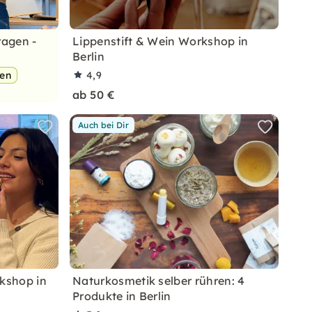
ragen -
Lippenstift & Wein Workshop in
Berlin
pen
4,9
ab 50 €
Auch bei Dir
rkshop in
Naturkosmetik selber rühren: 4
Produkte in Berlin