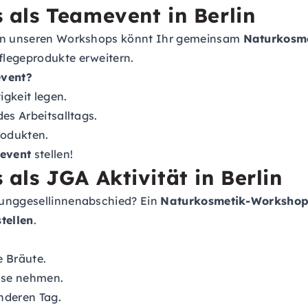
als Teamevent in Berlin
In unseren Workshops könnt Ihr gemeinsam
Naturkosmet
flegeprodukte erweitern.
vent?
gkeit legen.
es Arbeitsalltags.
rodukten.
event
stellen!
ls JGA Aktivität in Berlin
Junggesellinnenabschied? Ein
Naturkosmetik-Workshop 
tellen
.
e Bräute.
use nehmen.
onderen Tag.