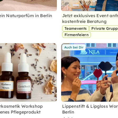
ein Naturparfüm in Berlin
Jetzt exklusives Event anf
kostenfreie Beratung
Teamevents
Private Grup
Firmenfeiern
Auch bei Dir
urkosmetik Workshop
Lippenstift & Lipgloss Wo
igenes Pflegeprodukt
Berlin