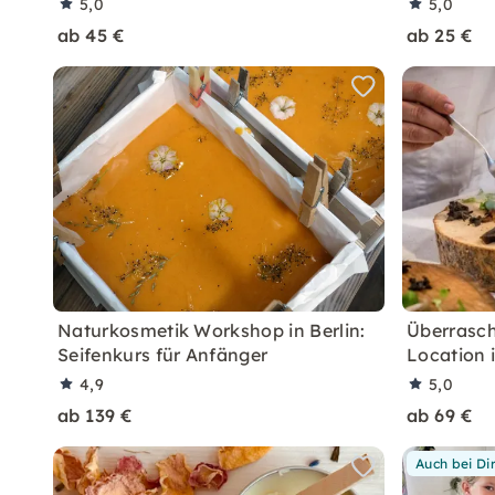
5,0
5,0
ab 45 €
ab 25 €
Naturkosmetik Workshop in Berlin:
Überrasc
Seifenkurs für Anfänger
Location i
4,9
5,0
ab 139 €
ab 69 €
Auch bei Di