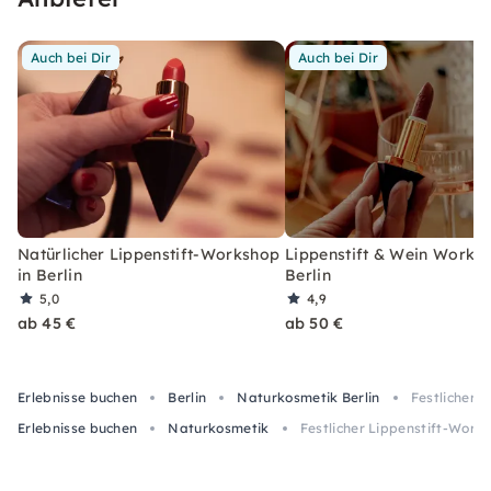
Auch bei Dir
Auch bei Dir
Natürlicher Lippenstift-Workshop
Lippenstift & Wein Worksh
in Berlin
Berlin
5,0
4,9
ab 45 €
ab 50 €
Erlebnisse buchen
Berlin
Naturkosmetik Berlin
Festlicher 
Erlebnisse buchen
Naturkosmetik
Festlicher Lippenstift-Works