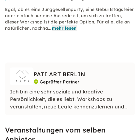
Egal, ob es eine Junggesellenparty, eine Geburtstagsfeier
oder einfach nur eine Ausrede ist, um sich zu treffen,
dieser Workshop ist die perfekte Option. Für alle, die an
natürlichen, nachha…
mehr lesen
PATI ART BERLIN
Geprüfter Partner
Ich bin eine sehr soziale und kreative
Persönlichkeit, die es liebt, Workshops zu
veranstalten, neue Leute kennenzulernen und
unvergessliche Erlebnisse für jeden zu schaffen.
Ich teile meine Leidenschaft für Schönheit,
Veranstaltungen vom selben
Nachhaltigkeit und praktische Kreativität in
einer einladenden Umgebung.
Anbieter