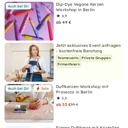
Dip-Dye Vegane Kerzen
Auch bei Dir
Workshop in Berlin
4,9
ab 49 €
Jetzt exklusives Event anfragen
- kostenfreie Beratung
Teamevents
Private Gruppen
Firmenfeiern
Duftkerzen-Workshop mit
Auch bei Dir
Sale
Prosecco in Berlin
5,0
ab 53 €
59 €
Eigene Duftkerze mit Kristallen