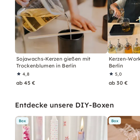
Sojawachs-Kerzen gießen mit
Kerzen-Work
Trockenblumen in Berlin
Berlin
4,8
5,0
ab 45 €
ab 30 €
Entdecke unsere DIY-Boxen
Box
Box