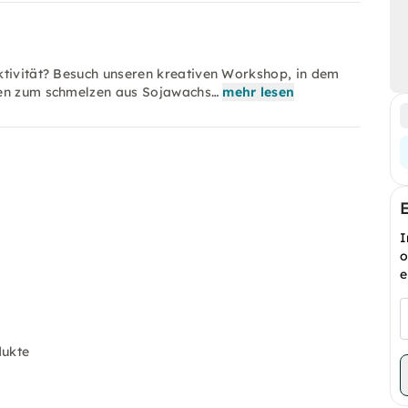
ktivität? Besuch unseren kreativen Workshop, in dem
hen zum schmelzen aus Sojawachs…
mehr lesen
I
o
e
dukte