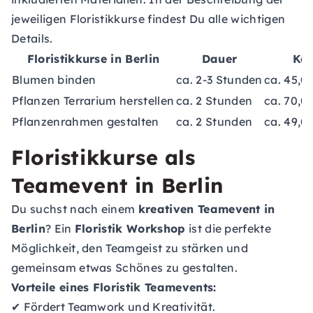
jeweiligen Floristikkurse findest Du alle wichtigen
Details.
Floristikkurse in Berlin
Dauer
Kos
Blumen binden
ca. 2-3 Stunden
ca. 45,0
Pflanzen Terrarium herstellen
ca. 2 Stunden
ca. 70,0
Pflanzenrahmen gestalten
ca. 2 Stunden
ca. 49,0
Floristikkurse als
Teamevent in Berlin
Du suchst nach einem
kreativen Teamevent in
Berlin
? Ein
Floristik Workshop
ist die perfekte
Möglichkeit, den Teamgeist zu stärken und
gemeinsam etwas Schönes zu gestalten.
Vorteile eines Floristik Teamevents:
✔ Fördert Teamwork und Kreativität.