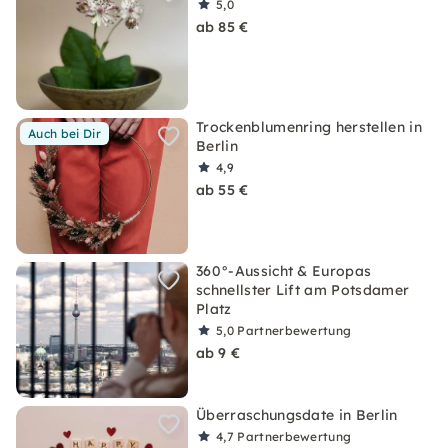
5,0
ab 85 €
Trockenblumenring herstellen in
Auch bei Dir
Berlin
4,9
ab 55 €
360°-Aussicht & Europas
schnellster Lift am Potsdamer
Platz
5,0
Partnerbewertung
ab 9 €
Überraschungsdate in Berlin
4,7
Partnerbewertung