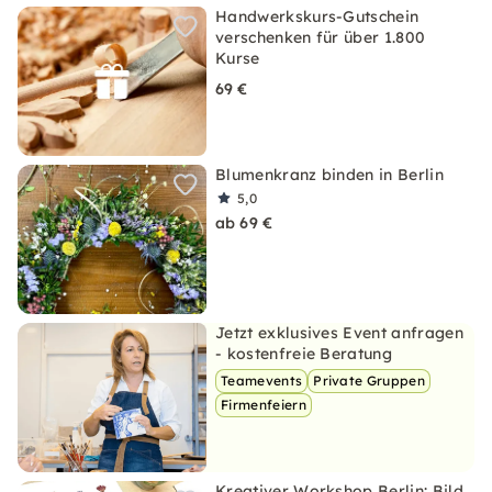
Handwerkskurs-Gutschein
verschenken für über 1.800
Kurse
69 €
Blumenkranz binden in Berlin
5,0
ab 69 €
Jetzt exklusives Event anfragen
- kostenfreie Beratung
Teamevents
Private Gruppen
Firmenfeiern
Kreativer Workshop Berlin: Bild