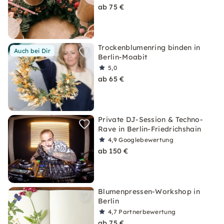
ab 75 €
Trockenblumenring binden in
Auch bei Dir
Berlin-Moabit
5,0
ab 65 €
Private DJ-Session & Techno-
Rave in Berlin-Friedrichshain
4,9
Googlebewertung
ab 150 €
Blumenpressen-Workshop in
Berlin
4,7
Partnerbewertung
ab 75 €