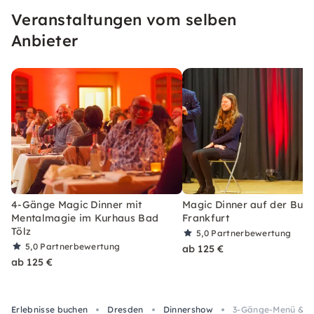
verbinden über 25 Jahre Magie‑Expertise mit
Veranstaltungen vom selben
stilvoller Atmosphäre für einen Abend, den Du
nie vergisst.
Anbieter
4-Gänge Magic Dinner mit
Magic Dinner auf der Burg
Mentalmagie im Kurhaus Bad
Frankfurt
Tölz
5,0
Partnerbewertung
5,0
Partnerbewertung
ab 125 €
ab 125 €
Erlebnisse buchen
Dresden
Dinnershow
3-Gänge-Menü & Me