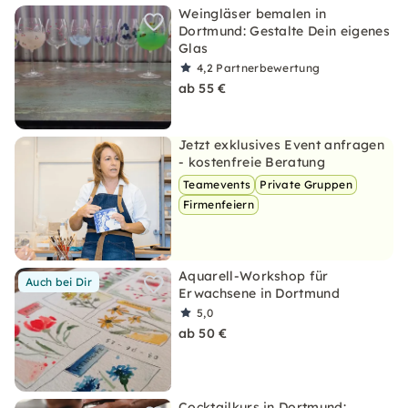
Weingläser bemalen in
Dortmund: Gestalte Dein eigenes
Glas
4,2
Partnerbewertung
ab 55 €
Jetzt exklusives Event anfragen
- kostenfreie Beratung
Teamevents
Private Gruppen
Firmenfeiern
Aquarell-Workshop für
Auch bei Dir
Erwachsene in Dortmund
5,0
ab 50 €
Cocktailkurs in Dortmund: