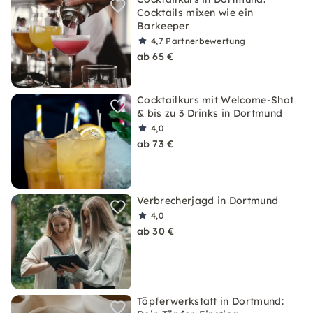
Cocktails mixen wie ein
Barkeeper
4,7
Partnerbewertung
ab 65 €
Cocktailkurs mit Welcome-Shot
& bis zu 3 Drinks in Dortmund
4,0
ab 73 €
Verbrecherjagd in Dortmund
4,0
ab 30 €
Töpferwerkstatt in Dortmund: