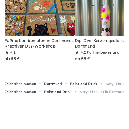
Fußmatten bemalen in Dortmund:
Dip-Dye-Kerzen gestalten 
Kreativer DIY-Workshop
Dortmund
4,2
4,2
Partnerbewertung
ab 55 €
ab 55 €
Erlebnisse buchen
Dortmund
Paint and Drink
Acryl-Malkur
Erlebnisse buchen
Paint and Drink
Acryl-Malkurs in Dortmund: