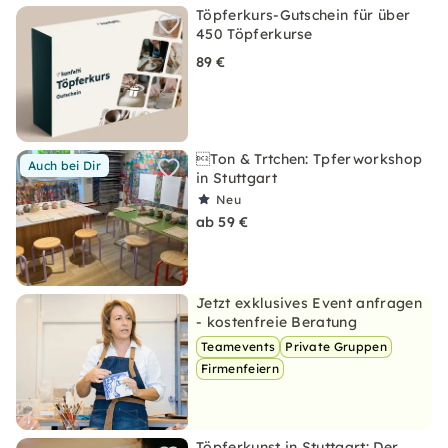
Töpferkurs-Gutschein für über
450 Töpferkurse
89 €
Ton & Trtchen: Tpferworkshop
Auch bei Dir
in Stuttgart
Neu
ab 59 €
Jetzt exklusives Event anfragen
- kostenfreie Beratung
Teamevents
Private Gruppen
Firmenfeiern
Töpferkunst in Stuttgart: Der