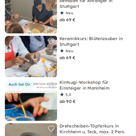
bemalen für Anfänger in
Stuttgart
Neu
ab 69 €
Keramikkurs: Blütenzauber in
Stuttgart
Neu
ab 69 €
Kintsugi-Workshop für
Auch bei Dir
Einsteiger in Mannheim
5,0
ab 90 €
Drehscheiben-Töpferkurs in
Kirchheim u. Teck, max. 2 Pers.