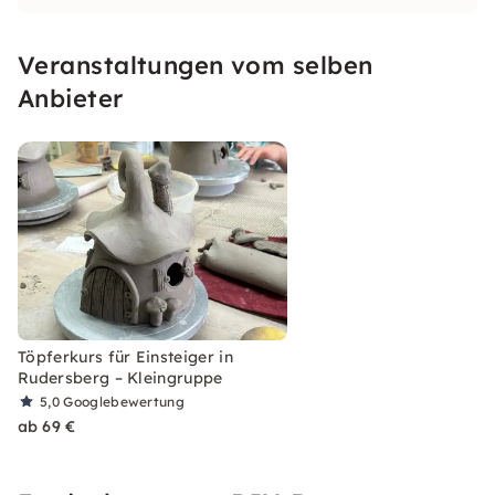
Kreativität. Mein Kursprogramm ist so
aufgebaut, dass Du Schritt für Schritt ins
Veranstaltungen vom selben
Töpfern einsteigen kannst.
Anbieter
Töpferkurs für Einsteiger in
Rudersberg – Kleingruppe
5,0
Googlebewertung
ab 69 €