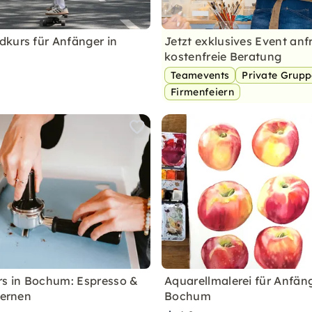
kurs für Anfänger in
Jetzt exklusives Event anf
kostenfreie Beratung
Teamevents
Private Grup
Firmenfeiern
rs in Bochum: Espresso &
Aquarellmalerei für Anfäng
lernen
Bochum