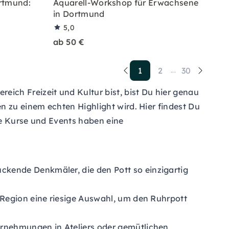
rtmund:
Aquarell-Workshop für Erwachsene
s
in Dortmund
5,0
ab 50 €
1
2
30
...
ich Freizeit und Kultur bist, bist Du hier genau
n zu einem echten Highlight wird. Hier findest Du
ie Kurse und Events haben eine
ckende Denkmäler, die den Pott so einzigartig
 Region eine riesige Auswahl, um den Ruhrpott
ernehmungen in Ateliers oder gemütlichen