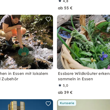
4,8
ab 55 €
en in Essen mit lokalem
Essbare Wildkräuter erke
d Zubehör
sammeln in Essen
5,0
ab 39 €
Kursserie