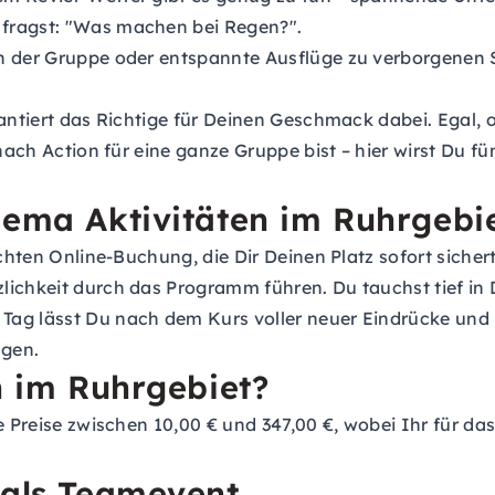
 fragst: "Was machen bei Regen?".
n der Gruppe oder entspannte Ausflüge zu verborgenen Sc
arantiert das Richtige für Deinen Geschmack dabei. Egal
 nach Action für eine ganze Gruppe bist – hier wirst Du f
hema Aktivitäten im Ruhrgebi
ichten Online-Buchung, die Dir Deinen Platz sofort sicher
ichkeit durch das Programm führen. Du tauchst tief in De
ag lässt Du nach dem Kurs voller neuer Eindrücke und 
ngen.
n im Ruhrgebiet?
ie Preise zwischen 10,00 € und 347,00 €, wobei Ihr für 
 als Teamevent