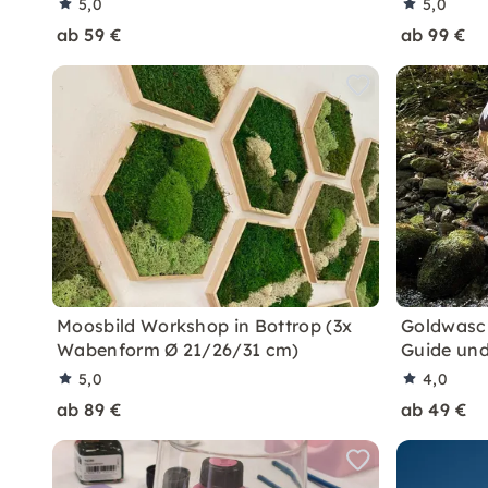
5,0
5,0
ab 59 €
ab 99 €
Moosbild Workshop in Bottrop (3x
Goldwasch
Wabenform Ø 21/26/31 cm)
Guide un
5,0
4,0
ab 89 €
ab 49 €