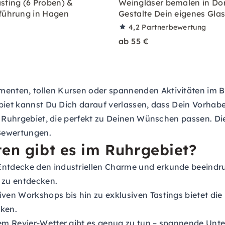
sting (6 Proben) &
Weingläser bemalen in Do
führung in Hagen
Gestalte Dein eigenes Gla
4,2
Partnerbewertung
ab 55 €
ten, tollen Kursen oder spannenden Aktivitäten im Bere
biet kannst Du Dich darauf verlassen, dass Dein Vorhabe
im Ruhrgebiet, die perfekt zu Deinen Wünschen passen. D
Bewertungen.
ten gibt es im Ruhrgebiet?
ntdecke den industriellen Charme und erkunde beeindru
 zu entdecken.
ven Workshops bis hin zu exklusiven Tastings bietet die
cken.
em Revier-Wetter gibt es genug zu tun – spannende Unt