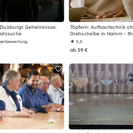
Duisburgs Geheimnisse:
Töpfern: Aufbautechnik o
hatzsuche
Drehscheibe in Hamm – 3h
nerbewertung
5,0
ab 39 €