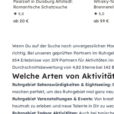
Paarzeit in Duisburg Altstadt:
Whisky-Ta
Romantische Schatzsuche
Brennerei
5,0
5,0
ab 20 €
ab 59 €
Wenn Du auf der Suche nach unvergesslichen Momen
richtig. Bei unseren geprüften Partnern im Ruhrge
654 Erlebnisse von 109 Partnern für Aktivitäten 
Durchschnittsbewertung von 4,82 Sterne bei 142 
Welche Arten von Aktivitä
Ruhrgebiet Sehenswürdigkeiten & Sightseeing:
E
machen perfekt, um das Ruhrgebiet mal ganz neu
Ruhrgebiet Veranstaltungen & Events:
Von kreati
hautnah zu erleben und neue Talente in Dir zu we
Ruhrgebiet Indoor Aktivitäten:
Auch bei typisch