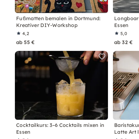
Fußmatten bemalen in Dortmund:
Longboard
Kreativer DIY-Workshop
Essen
4,2
5,0
ab 55 €
ab 32 €
Cocktailkurs: 3–6 Cocktails mixen in
Baristaku
Essen
Latte Art 