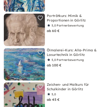
Porträtkurs: Mimik &
Proportionen in Görlitz
5,0
Partnerbewertung
ab 60 €
Ölmalerei-Kurs: Alla-Prima &
Lasurtechnik in Görlitz
5,0
Partnerbewertung
ab 100 €
Zeichen- und Malkurs für
Schulkinder in Görlitz
5,0
ab 45 €