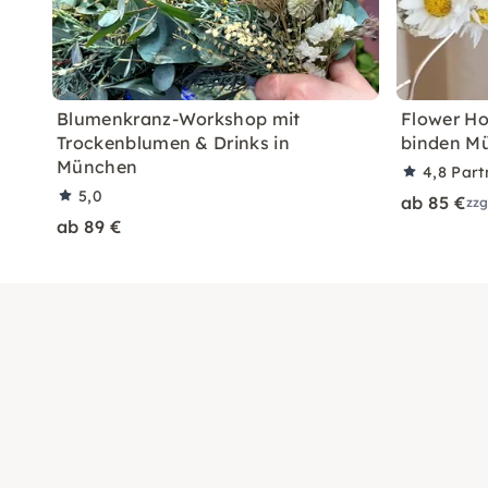
Blumenkranz-Workshop mit
Flower H
Trockenblumen & Drinks in
binden M
München
4,8
Part
5,0
ab 85 €
zzg
ab 89 €