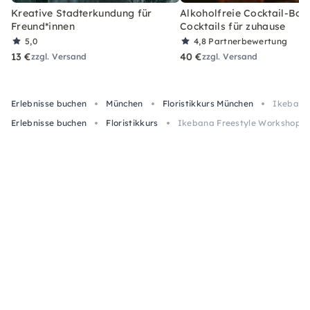
Kreative Stadterkundung für
Alkoholfreie Cocktail-Box
Freund*innen
Cocktails für zuhause
5,0
4,8
Partnerbewertung
13 €
40 €
zzgl. Versand
zzgl. Versand
Erlebnisse buchen
München
Floristikkurs München
Ikebana
Erlebnisse buchen
Floristikkurs
Ikebana Freestyle Workshop i