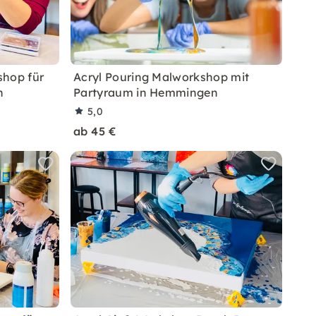
shop für
Acryl Pouring Malworkshop mit
n
Partyraum in Hemmingen
5,0
ab 45 €