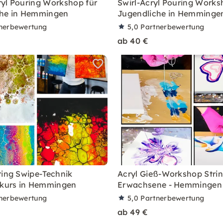
yl Pouring Workshop für
Swirl-Acryl Pouring Works
che in Hemmingen
Jugendliche in Hemminge
nerbewertung
5,0
Partnerbewertung
ab 40 €
ring Swipe-Technik
Acryl Gieß-Workshop Strin
rkurs in Hemmingen
Erwachsene - Hemmingen
nerbewertung
5,0
Partnerbewertung
ab 49 €