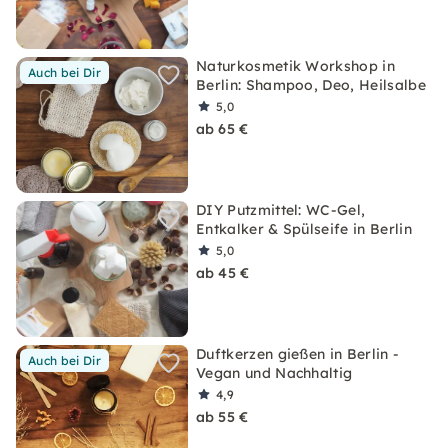
Naturkosmetik Workshop in
Auch bei Dir
Berlin: Shampoo, Deo, Heilsalbe
5,0
ab 65 €
DIY Putzmittel: WC-Gel,
Entkalker & Spülseife in Berlin
5,0
ab 45 €
Duftkerzen gießen in Berlin -
Auch bei Dir
Vegan und Nachhaltig
4,9
ab 55 €