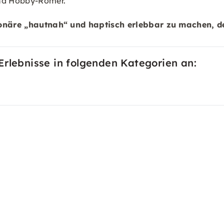
und Hobby-Römer.
gionäre „hautnah“ und haptisch erlebbar zu machen, d
Erlebnisse in folgenden Kategorien an: