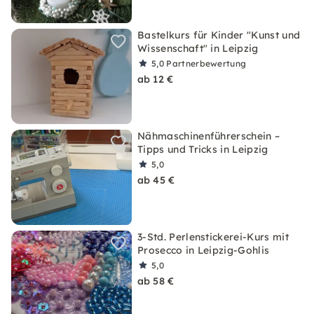
Bastelkurs für Kinder "Kunst und
Wissenschaft" in Leipzig
5,0
Partnerbewertung
ab 12 €
Nähmaschinenführerschein –
Tipps und Tricks in Leipzig
5,0
ab 45 €
3-Std. Perlenstickerei-Kurs mit
Prosecco in Leipzig-Gohlis
5,0
ab 58 €