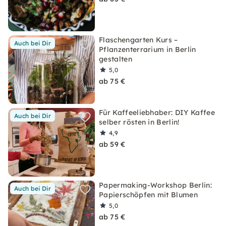
Flaschengarten Kurs –
Auch bei Dir
Pflanzenterrarium in Berlin
gestalten
5,0
ab 75 €
Für Kaffeeliebhaber: DIY Kaffee
Auch bei Dir
selber rösten in Berlin!
4,9
ab 59 €
Papermaking-Workshop Berlin:
Auch bei Dir
Papierschöpfen mit Blumen
5,0
ab 75 €