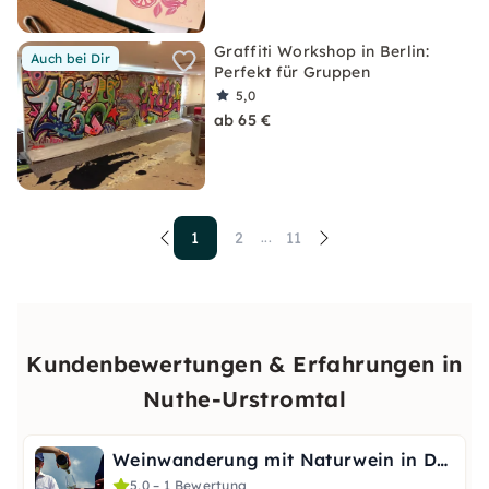
Graffiti Workshop in Berlin:
Auch bei Dir
Perfekt für Gruppen
5,0
ab 65 €
1
2
11
...
Kundenbewertungen & Erfahrungen in
Nuthe-Urstromtal
Weinwanderung mit Naturwein in Dobbrikow bei Berlin
5,0 – 1 Bewertung