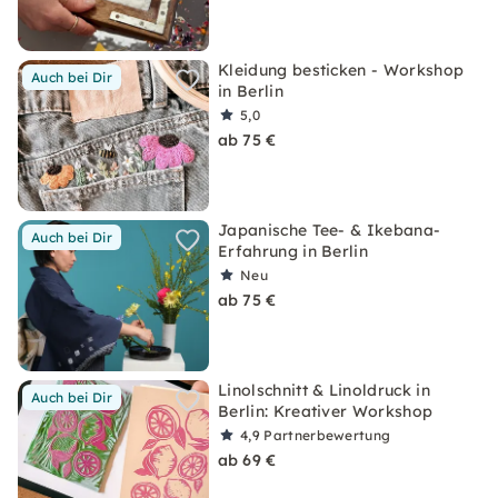
Kleidung besticken - Workshop
Auch bei Dir
in Berlin
5,0
ab 75 €
Japanische Tee- & Ikebana-
Auch bei Dir
Erfahrung in Berlin
Neu
ab 75 €
Linolschnitt & Linoldruck in
Auch bei Dir
Berlin: Kreativer Workshop
4,9
Partnerbewertung
ab 69 €