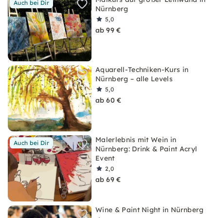
Auch bei Dir
Nürnberg
5,0
ab 99 €
Aquarell-Techniken-Kurs in
Nürnberg – alle Levels
5,0
ab 60 €
Malerlebnis mit Wein in
Auch bei Dir
Nürnberg: Drink & Paint Acryl
Event
2,0
ab 69 €
Wine & Paint Night in Nürnberg