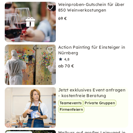
Weinproben-Gutschein für über
850 Weinverkostungen
69 €
Action Painting für Einsteiger in
Nürnberg
4,8
ab 70 €
Jetzt exklusives Event anfragen
- kostenfreie Beratung
Teamevents
Private Gruppen
Firmenfeiern
Malkurs auf großer Leinwand in